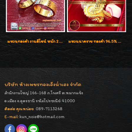
แหวนทองคำ งานดีไซน์ หนัก 2 สลึง เงาวิ้บวั้บ
แหวนนาคราช ทองคำ 96.5% น้ำหนัก 1 บาท (15.2g)
บริษัท ห้างเพชรทองเอ็งน่ำเฮง จำกัด
สำนักงานใหญ่ 166-168 ถ.โพศรี ต.หมากแข้ง
อ.เมือง จ.อุดรธานี รหัสไปรษณีย์ 41000
ติดต่อ คุณหน่อย
089-7113268
E-mail:
kun_noie@hotmail.com