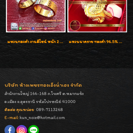
แหวนทองคำ งานดีไซน์ หนัก 2 สลึง เงาวิ้บวั้บ
แหวนนาคราช ทองคำ 96.5% น้ำหนัก 1 บาท (15.2g)
บริษัท ห้างเพชรทองเอ็งน่ำเฮง จำกัด
สำนักงานใหญ่ 166-168 ถ.โพศรี ต.หมากแข้ง
อ.เมือง จ.อุดรธานี รหัสไปรษณีย์ 41000
ติดต่อ คุณหน่อย
089-7113268
E-mail:
kun_noie@hotmail.com