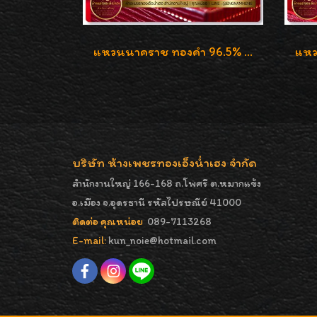
แหวนนาคราช ทองคำ 96.5% น้ำหนัก 15.6g งานดีไซน์สวยๆค่ะ
บริษัท ห้างเพชรทองเอ็งน่ำเฮง จำกัด
สำนักงานใหญ่ 166-168 ถ.โพศรี ต.หมากแข้ง
อ.เมือง จ.อุดรธานี รหัสไปรษณีย์ 41000
ติดต่อ คุณหน่อย
089-7113268
E-mail:
kun_noie@hotmail.com