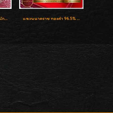
แหวนทองคำ งานดีไซน์ หนัก 2 สลึง เงาวิ้บวั้บ
แหวนนาคราช ทองคำ 96.5% น้ำหนัก 21.2g งานดีไซน์สวยมากๆค่ะ