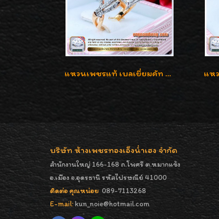
แหวนเพชรแท้ เบลเยี่ยมคัท 2.39 กะรัต น้ำ 98 F-Color/VVS ดีไซน์หน้ากว้างหรูเต็มนิ้ว
บริษัท ห้างเพชรทองเอ็งน่ำเฮง จำกัด
สำนักงานใหญ่ 166-168 ถ.โพศรี ต.หมากแข้ง
อ.เมือง จ.อุดรธานี รหัสไปรษณีย์ 41000
ติดต่อ คุณหน่อย
089-7113268
E-mail:
kun_noie@hotmail.com