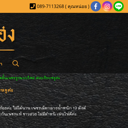
089-7113268 ( คุณหน่อย )
า
มั้นเพชรรูปแบบใหม่ สวยเรียบหรูค่ะ
รูค่ะ
อยค่ะ ใส่ได้นาน เพชรเม็ดกลางน้ำหนัก 19 ตังต์
ะกันเพชรแท้ ขาวสวย ไม่มีตำหนิ เล่นไฟดีค่ะ