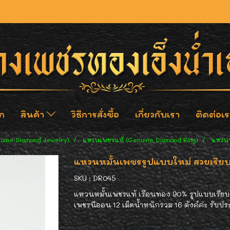
ก
สินค้า
วิธีการสั่งซื้อ
เกี่ยวกับเรา
ติดต่อเร
nuine Diamond Jewelry)
แหวนเพชรแท้ (Genuine Diamond Ring)
แหวนห
แหวนหมั้นเพชรรูปแบบใหม่ สวยเรียบห
SKU : DR045
แหวนหมั้นเพชรแท้ เรือนทอง 90% รูปแบบเรียบร้
เพชรนีออน 12 เม็ดน้ำหนักรวม 16 ตังค์ค่ะ รับปร