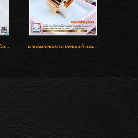
แหวนเพชรใสปิ๊ง น้ำ98 F-Color/VVS1 น้ำหนักเพชรรวม 2.56 กะรัต ใส่เต็มนิ้วเพชรเป็นน้ำเป็นเนื้อสวยมากๆค่ะ
แหวนเพชรชาย เพชรแท้เบลเยี่ยมคัท น้ำ100% D-Color/VVS 2.46 กะรัต