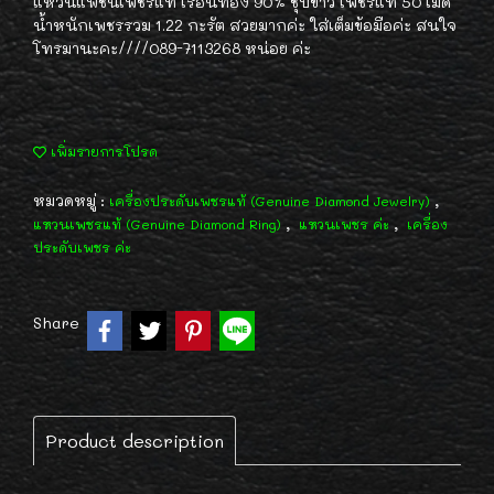
แหวนแฟชั่นเพชรแท้ เรือนทอง 90% ชุบขาว เพชรแท้ 50 เม็ด
น้ำหนักเพชรรวม 1.22 กะรัต สวยมากค่ะ ใส่เต็มข้อมือค่ะ สนใจ
โทรมานะคะ////089-7113268 หน่อย ค่ะ
เพิ่มรายการโปรด
หมวดหมู่ :
,
เครื่องประดับเพชรแท้ (Genuine Diamond Jewelry)
,
,
แหวนเพชรแท้ (Genuine Diamond Ring)
แหวนเพชร ค่ะ
เครื่อง
ประดับเพชร ค่ะ
Share
Product description