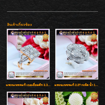
สินค้าเกี่ยวข้อง
แหวนเพชรแท้ เบลเยี่ยมคัท 2.39 กะรัต น้ำ 98 F-Color/VVS ดีไซน์หน้ากว้างหรูเต็มนิ้ว
แหวนเพชรแท้ 2.27 กะรัต น้ำ 100% เบลเยี่ยมคัท ลวดลายดอกกุหลาบหรู