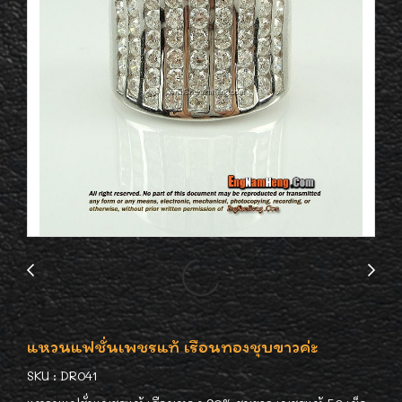
แหวนแฟชั่นเพชรแท้ เรือนทองชุบขาวค่ะ
SKU : DR041