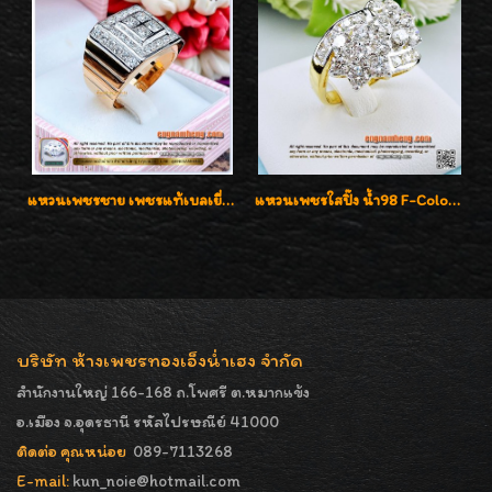
แหวนเพชรชาย เพชรแท้เบลเยี่ยมคัท น้ำ100% D-Color/VVS 2.46 กะรัต
แหวนเพชรใสปิ๊ง น้ำ98 F-Color/VVS1 น้ำหนักเพชรรวม 2.56 กะรัต ใส่เต็มนิ้วเพชรเป็นน้ำเป็นเนื้อสวยมากๆค่ะ
บริษัท ห้างเพชรทองเอ็งน่ำเฮง จำกัด
สำนักงานใหญ่ 166-168 ถ.โพศรี ต.หมากแข้ง
อ.เมือง จ.อุดรธานี รหัสไปรษณีย์ 41000
ติดต่อ คุณหน่อย
089-7113268
E-mail:
kun_noie@hotmail.com