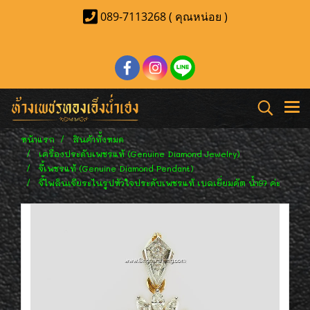
089-7113268 ( คุณหน่อย )
หน้าแรก
สินค้าทั้งหมด
เครื่องประดับเพชรแท้ (Genuine Diamond Jewelry)
จี้เพชรแท้ (Genuine Diamond Pendant)
จี้ไพลินเจียระไนรูปหัวใจประดับเพชรแท้ เบลเยี่ยมคัต น้ำ97 ค่ะ