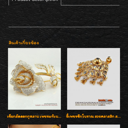
สินค้าเกี่ยวข้อง
เข็มกลัดดอกกุหลาบ เพชรแท้เบลเยี่ยมคัต งานปราณีตค่ะ
จี้เพชรซีกโบราณ สวยคลาสสิก สภาพสมบูรณ์สุดๆค่ะ