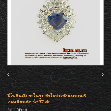
จี้ไพลินเจียระไนรูปหัวใจประดับเพชรแท้
เบลเยี่ยมคัต น้ำ97 ค่ะ
SKU : DP013