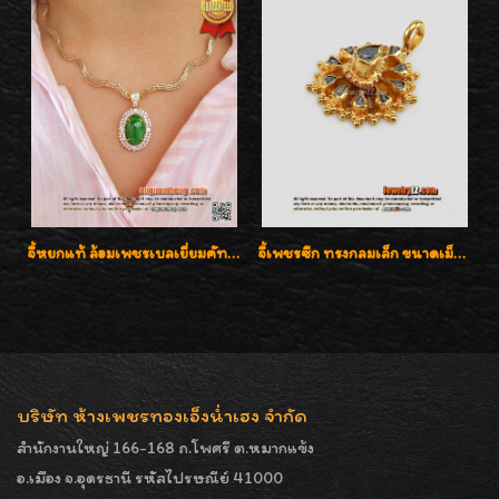
จี้หยกแท้ ล้อมเพชรเบลเยี่ยมคัท ราคาพิเศษไม่แพงค่ะ
จี้เพชรซีก ทรงกลมเล็ก ขนาดเม็ดกระดุม สวยๆ
บริษัท ห้างเพชรทองเอ็งน่ำเฮง จำกัด
สำนักงานใหญ่ 166-168 ถ.โพศรี ต.หมากแข้ง
อ.เมือง จ.อุดรธานี รหัสไปรษณีย์ 41000