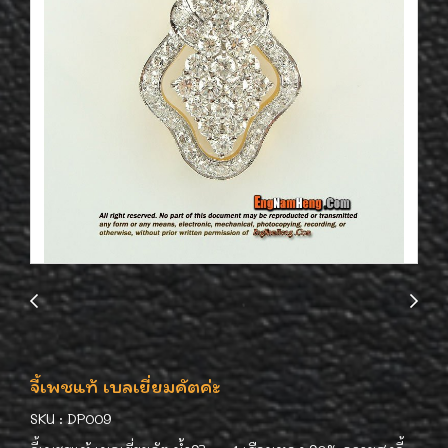
จี้เพชแท้ เบลเยี่ยมคัตค่ะ
SKU : DP009