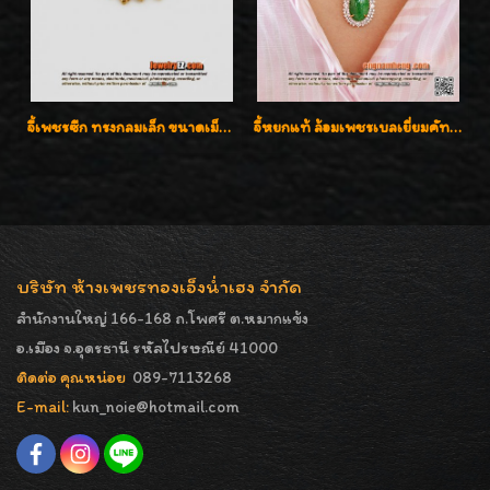
จี้เพชรซีก ทรงกลมเล็ก ขนาดเม็ดกระดุม สวยๆ
จี้หยกแท้ ล้อมเพชรเบลเยี่ยมคัท ราคาพิเศษไม่แพงค่ะ
บริษัท ห้างเพชรทองเอ็งน่ำเฮง จำกัด
สำนักงานใหญ่ 166-168 ถ.โพศรี ต.หมากแข้ง
อ.เมือง จ.อุดรธานี รหัสไปรษณีย์ 41000
ติดต่อ คุณหน่อย
089-7113268
E-mail:
kun_noie@hotmail.com