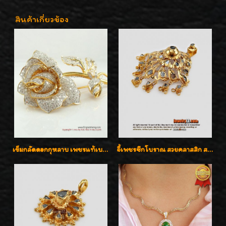
สินค้าเกี่ยวข้อง
เข็มกลัดดอกกุหลาบ เพชรแท้เบลเยี่ยมคัต งานปราณีตค่ะ
จี้เพชรซีกโบราณ สวยคลาสสิก สภาพสมบูรณ์สุดๆค่ะ