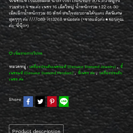
จี้เพชรแท้ เบลเยี่ยมคัต น้ำ97 vvs1 เรือนทอง 90% ความสูงจี้
รวมห่วง 4 ซม.ค่ะ เพชร 16 เม็ดใหญ่ น้ำหนักรวม 1.22 ct 30
เม็ดเล็กน้ำหนักรวม 85 ตังค์ สนใจสอบถามได้นะคะ คิดพิเศษ
สุดๆๆๆ ค่ะ ////089-7113268 หน่อยค่ะ («ขายแล้วค่ะ★ขอบคุณ
ค่ะ-พี่นุ๊ก»)
เพิ่มรายการโปรด
หมวดหมู่ :
,
เครื่องประดับเพชรแท้ (Genuine Diamond Jewelry)
จี้
,
,
เพชรแท้ (Genuine Diamond Pendant)
จี้เพชร ค่ะ
เครื่องประดับ
เพชร ค่ะ
Share
Product description