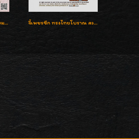
จี้หยกแท้ ล้อมเพชรเบลเยี่ยมคัท ราคาพิเศษไม่แพงค่ะ
จี้เพชรซีก ทรงไทยโบราณ สวยมากๆค่ะ