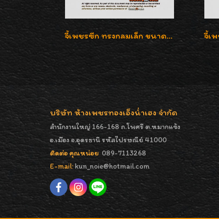
จี้เพชรซีก ทรงกลมเล็ก ขนาดเม็ดกระดุม สวยๆ
บริษัท ห้างเพชรทองเอ็งน่ำเฮง จำกัด
สำนักงานใหญ่ 166-168 ถ.โพศรี ต.หมากแข้ง
อ.เมือง จ.อุดรธานี รหัสไปรษณีย์ 41000
ติดต่อ คุณหน่อย
089-7113268
E-mail:
kun_noie@hotmail.com