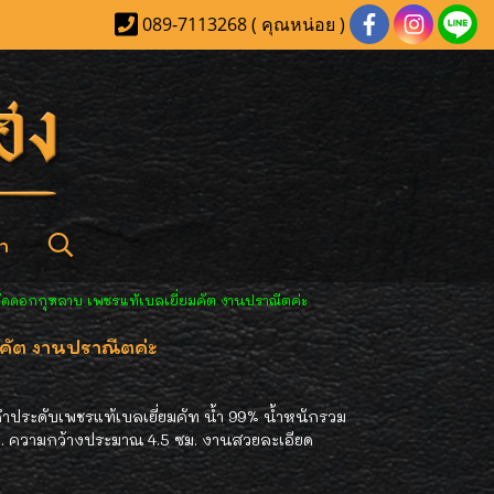
089-7113268 ( คุณหน่อย )
า
ลัดดอกกุหลาบ เพชรแท้เบลเยี่ยมคัต งานปราณีตค่ะ
คัต งานปราณีตค่ะ
ำประดับเพชรแท้เบลเยี่ยมคัท น้ำ 99% น้ำหนักรวม
ม. ความกว้างประมาณ 4.5 ซม. งานสวยละเอียด