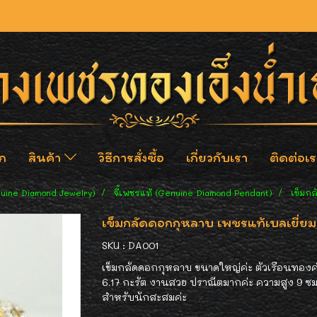
ก
สินค้า
วิธีการสั่งซื้อ
เกี่ยวกับเรา
ติดต่อเร
nuine Diamond Jewelry)
จี้เพชรแท้ (Genuine Diamond Pendant)
เข็มก
เข็มกลัดดอกกุหลาบ เพชรแท้เบลเยี่ยม
SKU : DA001
เข็มกลัดดอกกุหลาบ ขนาดใหญ่ค่ะ ตัวเรือนทองค
6.17 กะรัต งานสวย ปราณีตมากค่ะ ความสูง 9 ซ
สำหรับนักสะสมค่ะ