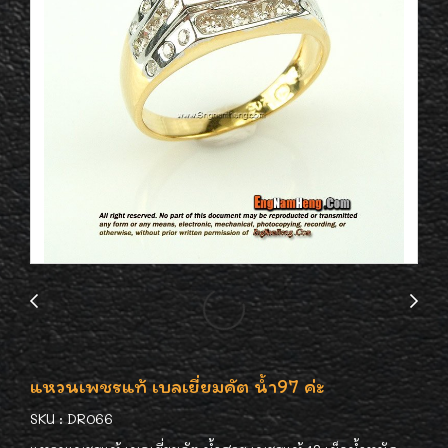
แหวนเพชรแท้ เบลเยี่ยมคัต น้ำ97 ค่ะ
SKU : DR066