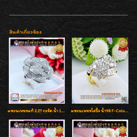
สินค้าเกี่ยวข้อง
แหวนเพชรแท้ 2.27 กะรัต น้ำ 100% เบลเยี่ยมคัท ลวดลายดอกกุหลาบหรู
แหวนเพชรใสปิ๊ง น้ำ98 F-Color/VVS1 น้ำหนักเพชรรวม 2.56 กะรัต ใส่เต็มนิ้วเพชรเป็นน้ำเป็นเนื้อสวยมากๆค่ะ