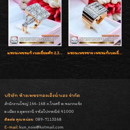
แหวนเพชรแท้ เบลเยี่ยมคัท 2.39 กะรัต น้ำ 98 F-Color/VVS ดีไซน์หน้ากว้างหรูเต็มนิ้ว
แหวนเพชรชาย เพชรแท้เบลเยี่ยมคัท น้ำ100% D-Color/VVS 2.46 กะรัต
บริษัท ห้างเพชรทองเอ็งน่ำเฮง จำกัด
สำนักงานใหญ่ 166-168 ถ.โพศรี ต.หมากแข้ง
อ.เมือง จ.อุดรธานี รหัสไปรษณีย์ 41000
ติดต่อ คุณหน่อย
089-7113268
E-mail:
kun_noie@hotmail.com