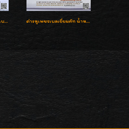
ต่างหูเพชรเม็ดเดี่ยว เพชรเบลเยี่ยมคัท น้ำ 96 H-Color/IF & VVS2/3EX น้ำหนักเพชรรวม 1.83 กะรัต พร้อมใบเซอร์ LAB GIA & HRD เพชรสวยปิ๊ง ราคาขายส่งค่ะ
ต่างหูเพชรเบลเยี่ยมคัท น้ำหนักเพชร 0.99 กะรัต ต่างหูห้อยตุ้งติ้งหัวใจสวยน่ารักใส่ได้ทุกวันค่ะ