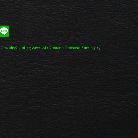
,
,
d Jewelry)
ต่างหูเพชรแท้ (Genuine Diamond Earrings)