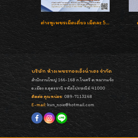
ต่างหูเพชรเม็ดเดี่ยว เม็ดละ 50 สตางค์ คู่ละ 1 กะรัต เพชรเบลเยี่ยมคัท น้ำ 98 F-Color/ VVS2 / 3EX พร้อมใบเซอร์สถาบัน GIA มาตรฐานสากลค่ะ
บริษัท ห้างเพชรทองเอ็งน่ำเฮง จำกัด
สำนักงานใหญ่ 166-168 ถ.โพศรี ต.หมากแข้ง
อ.เมือง จ.อุดรธานี รหัสไปรษณีย์ 41000
ติดต่อ คุณหน่อย
089-7113268
E-mail:
kun_noie@hotmail.com