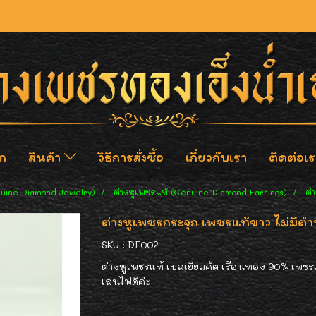
ก
สินค้า
วิธีการสั่งซื้อ
เกี่ยวกับเรา
ติดต่อเร
nuine Diamond Jewelry)
ต่างหูเพชรแท้ (Genuine Diamond Earrings)
ต่
ต่างหูเพชรกระจุก เพชรแท้ขาว ไม่มีตำ
SKU : DE002
ต่างหูเพชรแท้ เบลเยี่ยมคัต เรือนทอง 90% เพชรแท
เล่นไฟดีค่ะ