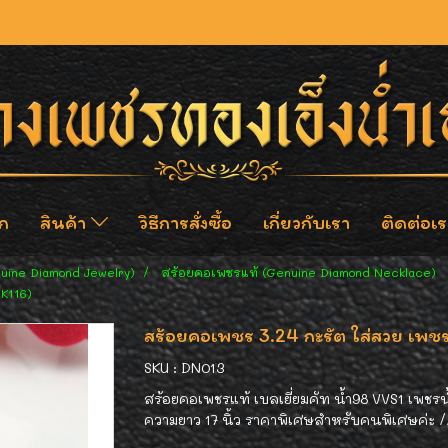
ก
สินค้า
วิธีการสั่งซื้อ
เกี่ยวกับเรา
ติดต่อเร
nuine Diamond Jewelry)
สร้อยคอเพชรแท้ (Genuine Diamond Necklace)
(K116)
สร้อยคอเพชร 3.24 กะรัต ใส่สวย เพชรน้
SKU : DN013
สร้อยคอเพชรแท้ เบลเยี่ยมคัท น้ำ98 VVS1 เพชรน้
ความยาว 17 นิ้ว ราคาพิเศษสำหรับคนพิเศษค่ะ 