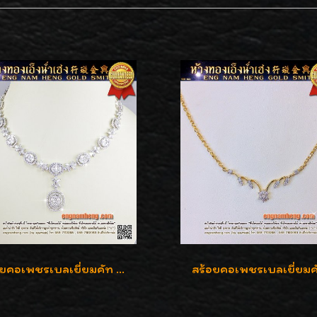
สร้อยคอเพชรเบลเยี่ยมคัท น้ำ 99% E-Color / VVS น้ำหนักเพชรรวม 16.05 กะรัต
สร้อยคอเพชรเบลเยี่ยมค