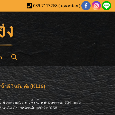
089-7113268 ( คุณหน่อย )
า
ำดี วิบวับ ค่ะ (K116)
ำดี เหลี่ยมสวย ขาวจั้ว น้ำหนักเพชรรวม 3.24 กะรัต
// สนใจ Call หน่อยค่ะ 089-7113268