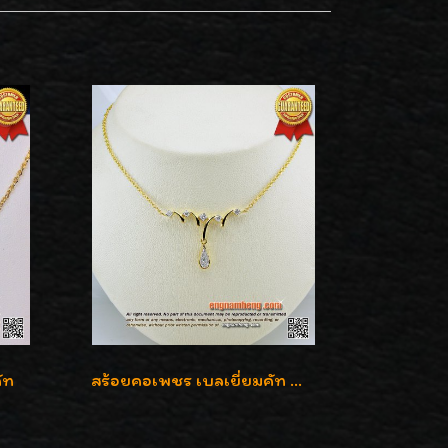
ัท
สร้อยคอเพชร เบลเยี่ยมคัท น้ำ 98% F-Color/VVS รูปแบบหวานใส่สวยดูดีน่ารักสุดๆค่ะ