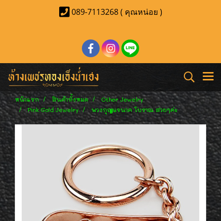
089-7113268 ( คุณหน่อย )
หน้าแรก
สินค้าทั้งหมด
Other Jewelry
Pink Gold Jewelry
พวงกุญแจนาค โบราณ สวยๆค่ะ