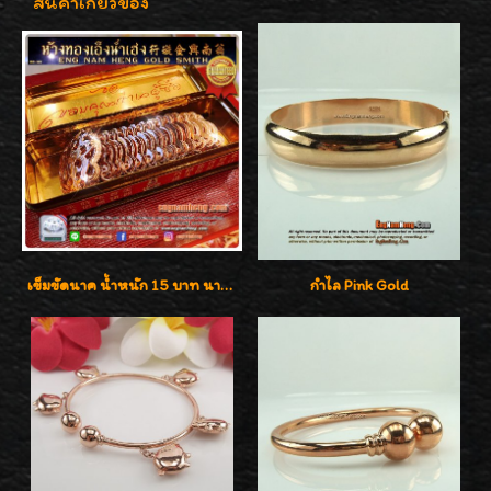
สินค้าเกี่ยวข้อง
เข็มขัดนาค น้ำหนัก 15 บาท นาค 40% งานนาคโบราณแท้ๆ จากห้างใหญ่
กำไล Pink Gold