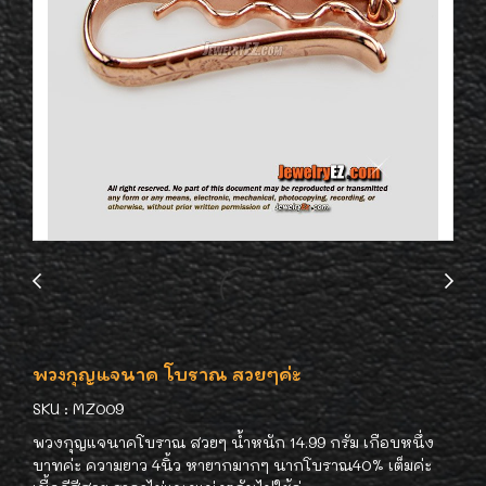
พวงกุญแจนาค โบราณ สวยๆค่ะ
SKU : MZ009
พวงกุญแจนาคโบราณ สวยๆ น้ำหนัก 14.99 กรัม เกือบหนึ่ง
บาทค่ะ ความยาว 4นิ้ว หายากมากๆ นากโบราณ40% เต็มค่ะ