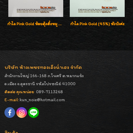
กำไล Pink Gold ห้อยตุ้งติ้งหมู น่ารักมากๆๆค่ะ
กำไล Pink Gold (45%) หัวบัวค่ะ
บริษัท ห้างเพชรทองเอ็งน่ำเฮง จำกัด
สำนักงานใหญ่ 166-168 ถ.โพศรี ต.หมากแข้ง
อ.เมือง จ.อุดรธานี รหัสไปรษณีย์ 41000
ติดต่อ คุณหน่อย
089-7113268
E-mail:
kun_noie@hotmail.com
สินค้า