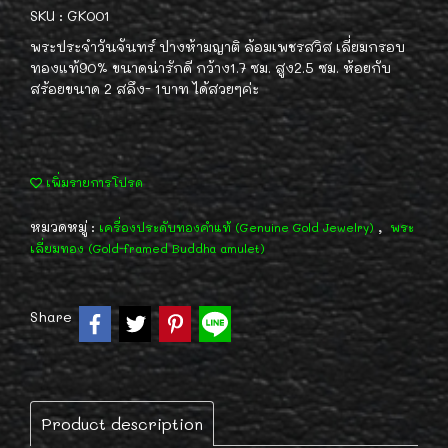
SKU : GK001
พระประจำวันจันทร์ ปางห้ามญาติ ล้อมเพชรสวิส เลี่ยมกรอบ
ทองแท้90% ขนาดน่ารักดี กว้าง1.7 ซม. สูง2.5 ซม. ห้อยกับ
สร้อยขนาด 2 สลึง- 1บาท ได้สวยๆค่ะ
เพิ่มรายการโปรด
หมวดหมู่ :
,
เครื่องประดับทองคำแท้ (Genuine Gold Jewelry)
พระ
เลี่ยมทอง (Gold-framed Buddha amulet)
Share
Product description