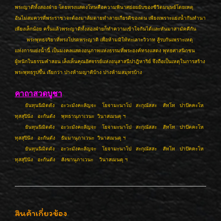
พระญาติทั้งสองฝ่าย โดยทรงแสดงโทษคือความพินาศย่อยยับของชีวิตมนุษย์โดยเหตุ
อันไม่สมควรที่พระราชาจะต้องมาล้มตายทำลายเกียรติของตน เพียงเพราะแย่งน้ำกันทำนา
เพียงเล็กน้อย ครั้นแล้วพระญาติทั้งสองฝ่ายก็ทำความเข้าใจกันได้และหันมาสามัคคีกัน
พระพุทธจริยาที่ทรงโปรดพระญาติ เพื่อห้ามมิให้ทะเลาะวิวาท สู้รบกันเพราะเหตุ
แห่งการแย่งน้ำนี้ เป็นมงคลแสดงอนุภาพแห่งธรรมที่พระองค์ทรงแสดง พุทธศาสนิกชน
ผู้หนักในธรรมคำสอน เล็งเห็นคุณอัศจรรย์แห่งอนุสาสนีปาฎิหาริย์ จึงถือเป็นเหตุในการสร้าง
พระพุทธรูปขึ้น เรียกว่า ปางห้ามญาติบ้าง ปางห้ามสมุทรบ้าง
คาถาสวดบูชา
ยันทุนนิมิตตัง อะวะมังคะลัญจะ โยจามะนาโป สะกุณัสสะ สัทโท ปาปัคคะโห
ทุสสุปินัง อะกันตัง พุทธานุภาเวนะ วินาสเมนตุ ฯ
ยันทุนนิมิตตัง อะวะมังคะลัญจะ โยจามะนาโป สะกุณัสสะ สัทโท ปาปัคคะโห
ทุสสุปินัง อะกันตัง ธัมมานุภาเวนะ วินาสเมนตุ ฯ
ยันทุนนิมิตตัง อะวะมังคะลัญจะ โยจามะนาโป สะกุณัสสะ สัทโท ปาปัคคะโห
ทุสสุปินัง อะกันตัง สังฆานุภาเวนะ วินาสเมนตุ ฯ
สินค้าเกี่ยวข้อง