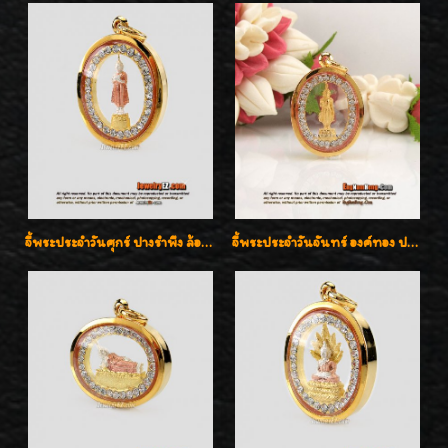
จี้พระประจำวันศุกร์ ปางรำพึง ล้อมเพชรสวิส เลี่ยมกรอบทองแท้90%ค่ะ
จี้พระประจำวันจันทร์ องค์ทอง ปางห้ามญาติ ล้อมเพชรสวิส เลี่ยมกรอบทองแท้ 90% ค่ะ