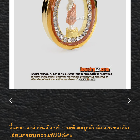
จี้พระประจำวันจันทร์ ปางห้ามญาติ ล้อมเพชรสวิส
เลี่ยมกรอบทองแท้90%ค่ะ