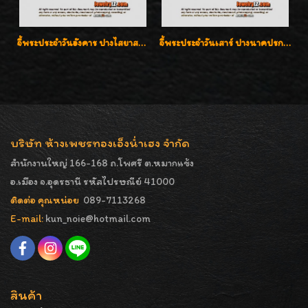
จี้พระประจำวันอังคาร ปางไสยาสน์ ล้อมเพชรสวิส เลี่ยมกรอบทองแท้90%ค่ะ
จี้พระประจำวันเสาร์ ปางนาคปรก ล้อมเพชรสวิส เลี่ยมกรอบทองแท้90%ค่ะ
บริษัท ห้างเพชรทองเอ็งน่ำเฮง จำกัด
สำนักงานใหญ่ 166-168 ถ.โพศรี ต.หมากแข้ง
อ.เมือง จ.อุดรธานี รหัสไปรษณีย์ 41000
ติดต่อ คุณหน่อย
089-7113268
E-mail:
kun_noie@hotmail.com
สินค้า