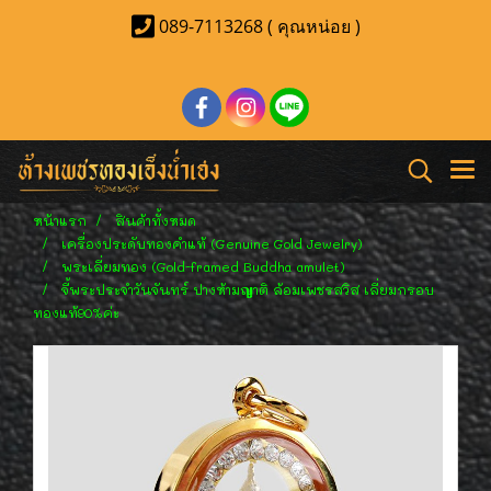
089-7113268 ( คุณหน่อย )
หน้าแรก
สินค้าทั้งหมด
เครื่องประดับทองคำแท้ (Genuine Gold Jewelry)
พระเลี่ยมทอง (Gold-framed Buddha amulet)
จี้พระประจำวันจันทร์ ปางห้ามญาติ ล้อมเพชรสวิส เลี่ยมกรอบ
ทองแท้90%ค่ะ