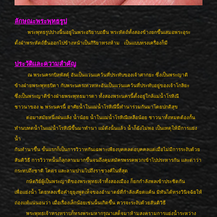
ลักษณะพระพุทธรูป
พระพุทธรูปปางนี้นอยู่ในพระอริยาบถยืน พระหัตถ์ทั้งสองข้างยกขึ้นเสมอพระอุระ
ตั้งฝ่าพระหัตถ์ยื่นออกไปข้างหน้าเป็นกิริยาทรงห้าม เป็นแบบทรงเครื่องก็มี
ประวัติและความสำคัญ
ณ พระนครกบิลพัสดุ์ อันเป็นแว่นแคว้นที่ประทับของเจ้าศากยะ ซึ่งเป็นพระญาติ
ข้างฝ่ายพระพุทธบิดา กับพระนครเทวทหะอันเป็นแว่นแคว้นที่ประทับอยู่ของเจ้าโกลิยะ
ซึ่งเป็นพระญาติข้างฝ่ายพระพุทธมารดา ทั้งสองพระนครนี้ตั้งอยู่ใกล้แม่น้ำโรหิณี
ชาวนาของ ๒ พระนครนี้ อาศัยน้ำในแม่น้ำโรหิณีนี้ทำนาร่วมกันมาโดยปกติสุข
ต่อมาสมัยหนึ่งฝนแล้ง น้ำน้อย น้ำในแม่น้ำโรหิณีเหลือน้อย ชาวนาทั้งหมดต้องกั้น
ทำนบทดน้ำในแม่น้ำโรหิณีขึ้นมาทำนา แม้ดังนั้นแล้ว น้ำก็ยังไม่พอ เป็นเหตุให้มีการแย่ง
น้ำ
กันทำนาขึ้น ขั้นแรกก็เป็นการวิวาทกันเฉพาะเพียงบุคคลต่อบุคคลแต่เมื่อไม่มีการระงับด้วย
สันติวิธี การวิวาทนั้นก็ลุกลามมากขึ้นจนถึงคุมสมัครพรรคพวกเข้าไปประหารกัน และด่าว่า
กระทบถึงชาติ โคตร และลามปามไปถึงราชวงศ์ในที่สุด
กษัตริย์ผู้เป็นพระญาติของพระพุทธเจ้าทั้งสองเมือง ก็ยกกำลังพลเข้าประชิดกัน
เพื่อแย่งน้ำ โดยหลงเชื่อคำยุยุงพูดเท็จของอำมาตย์ที่กำลังเคียดแค้น มิทันได้ทรงวินิจฉัยให้
ถ่องแท้แน่นอนว่า เมื่อเรื่องเล็กน้อยเช่นนั้นเกิดขึ้น ควรจะระงับด้วยสันติวิธี
พระพุทธเจ้าทรงทราบก็ทรงพระมหากรุณาเสด็จมาห้ามสงครามการแย่งน้ำระหว่าง