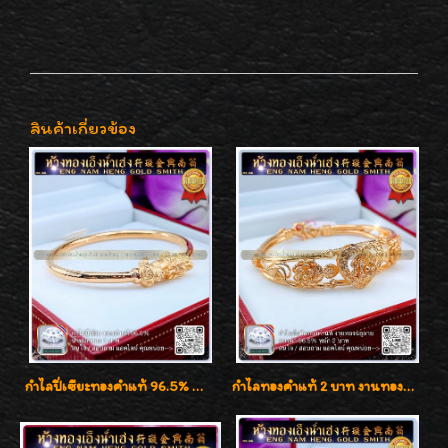
สินค้าเกี่ยวข้อง
กำไลปี่เซียะทองคำแท้ 96.5% น้ำหนัก 1 บาท เสริมโชคลาภ
กำไลทองคำแท้ 2 บาท งานทองฉลุลาย ดีไซน์หรูหรา สวยคลาสสิค