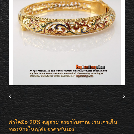
กำไลมือ 90% ฉลุลาย ลงยาโบราณ งานเก่าเก็บ
ทองห้างใหญ่ค่ะ ราคากันเอง