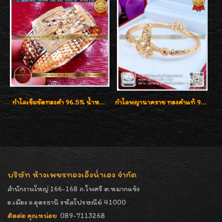
กำไลเข็มขัดทองคำ 96.5% น้ำหนัก 3 บาท หรูหรา สวยมากๆค่ะ
กำไลพญานาคราช ทองคำแท้ 96.5% น้ำหนัก 1 บาท เสริมสิริมงคล
บริษัท ห้างเพชรทองเอ็งน่ำเฮง จำกัด
สำนักงานใหญ่ 166-168 ถ.โพศรี ต.หมากแข้ง
อ.เมือง จ.อุดรธานี รหัสไปรษณีย์ 41000
ติดต่อ คุณหน่อย
089-7113268