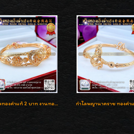
กำไลทองคำแท้ 2 บาท งานทองฉลุลาย ดีไซน์หรูหรา สวยคลาสสิค