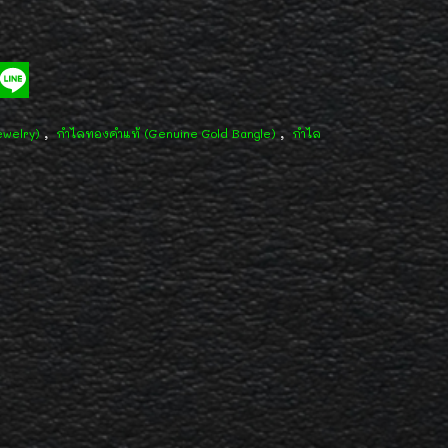
,
,
ewelry)
กำไลทองคำแท้ (Genuine Gold Bangle)
กำไล