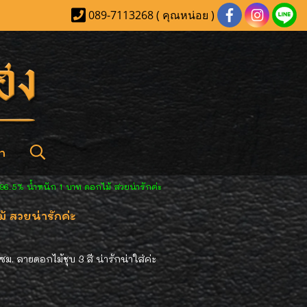
089-7113268 ( คุณหน่อย )
า
6.5% น้ำหนัก 1 บาท ดอกไม้ สวยน่ารักค่ะ
 สวยน่ารักค่ะ
 ลายดอกไม้ชุบ 3 สี น่ารักน่าใส่ค่ะ