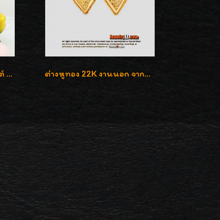
ต่างหูทองแท้ 90 เปอร์เซ็นต์ ห้อยถุงทอง ใส่ได้ 2 แบบค่ะ
ต่างหูทอง 22K งานนอก จากดูไบ น่ารักน่าสะสมค่ะ