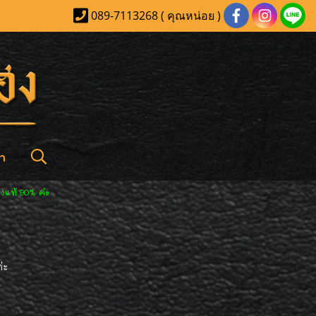
089-7113268 ( คุณหน่อย )
า
งแท้ 90% ค่ะ
่ะ