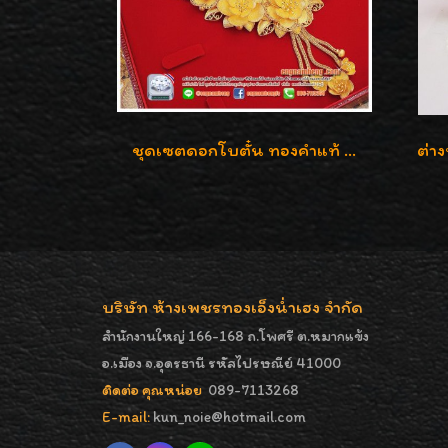
ชุดเซตดอกโบตั๋น ทองคำแท้ 99.99%
บริษัท ห้างเพชรทองเอ็งน่ำเฮง จำกัด
สำนักงานใหญ่ 166-168 ถ.โพศรี ต.หมากแข้ง
อ.เมือง จ.อุดรธานี รหัสไปรษณีย์ 41000
ติดต่อ คุณหน่อย
089-7113268
E-mail:
kun_noie@hotmail.com