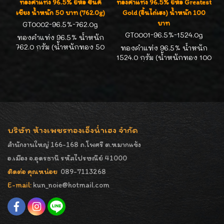
ทองคำแท่ง 96.5% ยี่ห้อ ซินคี่
ทองคำแท่ง 96.5% ยี่ห้อ Greatest
เชียง น้ำหนัก 50 บาท (762.0g)
Gold (จิ้นไถ่เฮง) น้ำหนัก 100
บาท
GT0002-96.5%-762.0g
GT0001-96.5%-1524.0g
ทองคำแท่ง 96.5% น้ำหนัก
762.0 กรัม (น้ำหนักทอง 50
ทองคำแท่ง 96.5% น้ำหนัก
บาท) ยี่ห้อ ซินคีเชียง ทองคำ
1524.0 กรัม (น้ำหนักทอง 100
ได้มาตรฐาน สคบ. คิดราคา
บาท) ยี่ห้อ Greatest Gold
ตามประกาศ สมาคมค้าทองคำ
(จิ้นไถ่เฮง) ทองคำได้
แห่งประเทศไทย
มาตรฐาน สคบ. คิดราคาตาม
ประกาศ สมาคมค้าทองคำ
แห่งประเทศไทย
บริษัท ห้างเพชรทองเอ็งน่ำเฮง จำกัด
สำนักงานใหญ่ 166-168 ถ.โพศรี ต.หมากแข้ง
อ.เมือง จ.อุดรธานี รหัสไปรษณีย์ 41000
ติดต่อ คุณหน่อย
089-7113268
E-mail:
kun_noie@hotmail.com