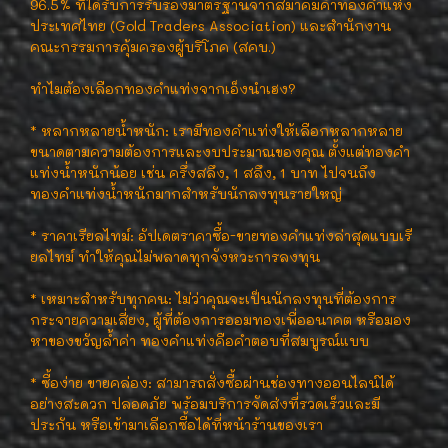
96.5% ที่ได้รับการรับรองมาตรฐานจากสมาคมค้าทองคำแห่ง
ประเทศไทย (Gold Traders Association) และสำนักงาน
คณะกรรมการคุ้มครองผู้บริโภค (สคบ.)
ทำไมต้องเลือกทองคำแท่งจากเอ็งนำเฮง?
* หลากหลายน้ำหนัก: เรามีทองคำแท่งให้เลือกหลากหลาย
ขนาดตามความต้องการและงบประมาณของคุณ ตั้งแต่ทองคำ
แท่งน้ำหนักน้อย เช่น ครึ่งสลึง, 1 สลึง, 1 บาท ไปจนถึง
ทองคำแท่งน้ำหนักมากสำหรับนักลงทุนรายใหญ่
* ราคาเรียลไทม์: อัปเดตราคาซื้อ-ขายทองคำแท่งล่าสุดแบบเรี
ยลไทม์ ทำให้คุณไม่พลาดทุกจังหวะการลงทุน
* เหมาะสำหรับทุกคน: ไม่ว่าคุณจะเป็นนักลงทุนที่ต้องการ
กระจายความเสี่ยง, ผู้ที่ต้องการออมทองเพื่ออนาคต หรือมอง
หาของขวัญล้ำค่า ทองคำแท่งคือคำตอบที่สมบูรณ์แบบ
* ซื้อง่าย ขายคล่อง: สามารถสั่งซื้อผ่านช่องทางออนไลน์ได้
อย่างสะดวก ปลอดภัย พร้อมบริการจัดส่งที่รวดเร็วและมี
ประกัน หรือเข้ามาเลือกซื้อได้ที่หน้าร้านของเรา