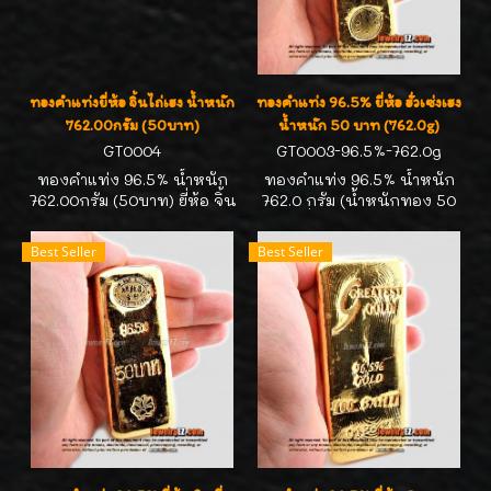
ทองคำแท่งยี่ห้อ จิ้นไถ่เฮง น้ำหนัก
ทองคำแท่ง 96.5% ยี่ห้อ ฮั่วเซ่งเฮง
762.00กรัม (50บาท)
น้ำหนัก 50 บาท (762.0g)
GT0004
GT0003-96.5%-762.0g
ทองคำแท่ง 96.5% น้ำหนัก
ทองคำแท่ง 96.5% น้ำหนัก
762.00กรัม (50บาท) ยี่ห้อ จิ้น
762.0 กรัม (น้ำหนักทอง 50
ไถ่เฮง ทองคำได้มาตรฐาน
บาท) ยี่ห้อ ฮั่วเซ่งเฮง ทองคำ
สคบ. คิดราคาตามสมาคม
ได้มาตรฐาน สคบ. คิดราคา
Best Seller
Best Seller
ประกาศนะคะ มีของสต๊อก
ตามประกาศ สมาคมค้าทองคำ
ตลอดเวลาค่ะ สนใจถือครอง
แห่งประเทศไทย
ไว้เก็งกำไร ติดต่อ 089-
7113268//คุณหน่อยค่ะ