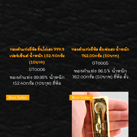
7113268//คุณหน่อยค่ะ
ติดต่อ 089-7113268//คุณ
หน่อยค่ะ
ทองคำแท่งยี่ห้อ จิ้นไถ่เฮง 999.9
ทองคำแท่งยี่ห้อ ฮั่วเซ่งเฮง น้ำหนัก
เปอร์เซ็นต์ น้ำหนัก 152.40กรัม
762.00กรัม (50บาท)
(10บาท)
GT0005
GT0006
ทองคำแท่ง 96.5% น้ำหนัก
762.00กรัม (50บาท) ยี่ห้อ ฮั่ว
ทองคำแท่ง 99.99% น้ำหนัก
เซ่งเฮง ทองคำได้มาตรฐาน
152.40กรัม (10บาท) ยี่ห้อ
สคบ. คิดราคาตามสมาคม
Greatest Gold (จิ้นไถ่เฮง)
ประกาศนะคะ มีของสต๊อก
ทองคำได้มาตรฐาน สคบ. คิด
Best Seller
Best Seller
ตลอดเวลาค่ะ สนใจถือครอง
ราคาตามสมาคมประกาศนะคะ
ไว้เก็งกำไร ติดต่อ 089-
มีของสต๊อกตลอดเวลาค่ะ
7113268//คุณหน่อยค่ะ
สนใจถือครองไว้เก็งกำไร
ติดต่อ 089-7113268//คุณ
หน่อยค่ะ