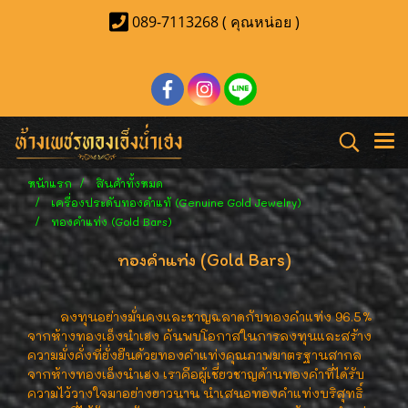
089-7113268 ( คุณหน่อย )
หน้าแรก
สินค้าทั้งหมด
เครื่องประดับทองคำแท้ (Genuine Gold Jewelry)
ทองคำแท่ง (Gold Bars)
ทองคำแท่ง (Gold Bars)
ลงทุนอย่างมั่นคงและชาญฉลาดกับทองคำแท่ง 96.5%
จากห้างทองเอ็งนำเฮง
ค้นพบโอกาสในการลงทุนและสร้าง
ความมั่งคั่งที่ยั่งยืนด้วยทองคำแท่งคุณภาพมาตรฐานสากล
จากห้างทองเอ็งนำเฮง เราคือผู้เชี่ยวชาญด้านทองคำที่ได้รับ
ความไว้วางใจมาอย่างยาวนาน นำเสนอทองคำแท่งบริสุทธิ์