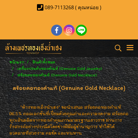
089-7113268 ( คุณหน่อย )
หน้าแรก
สินค้าทั้งหมด
เครื่องประดับทองคำแท้ (Genuine Gold Jewelry)
สร้อยคอทองคำแท้ (Genuine Gold Necklace)
สร้อยคอทองคำแท้ (Genuine Gold Necklace)
"ห้างทองเอ็งนำเฮง" ขอนำเสนอ สร้อยคอทองคำแท้
96.5% คอลเลกชันที่เปี่ยมด้วยคุณค่าและความงดงาม สร้อยคอ
ทุกเส้นผลิตจากทองคำคุณภาพมาตรฐานเยาวราช ผ่านการ
รังสรรค์อย่างประณีตโดยช่างฝีมือผู้ชำนาญการ ทำให้ได้
ลวดลายที่สวยงาม คมชัด และทนทาน