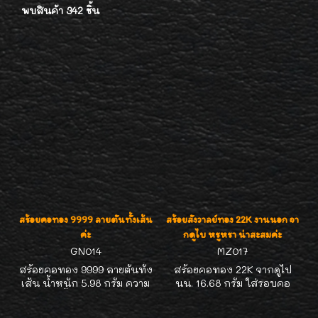
พบสินค้า 342 ชิ้น
สร้อยคอทอง 9999 ลายตันทั้งเส้น
สร้อยสังวาลย์ทอง 22K งานนอก จา
ค่ะ
กดูไบ หรูหรา น่าสะสมค่ะ
GN014
MZ017
สร้อยคอทอง 9999 ลายตันทั้ง
สร้อยคอทอง 22K จากดูไป
เส้น น้ำหนัก 5.98 กรัม ความ
นน. 16.68 กรัม ใส่รอบคอ
ยาว 17 นิ้ว ค่ะ สินค้าราคา
สวยๆค่ะ ลวดลายละเอียด
พิเศษ ไม่แพงค่ะ
หรูหรา น่าสะสมมากๆค่ะ