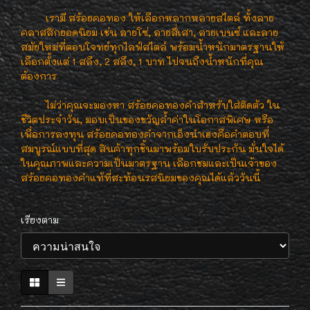
เรามี สร้อยคอทอง ให้เลือกหลากหลายสไตล์ ทั้งลาย
คลาสสิกยอดนิยม เช่น ลายโซ่, ลายสี่เสา, ลายเบนซ์ และลาย
สมัยใหม่ที่ตอบโจทย์ทุกไลฟ์สไตล์ พร้อมน้ำหนักมาตรฐานให้
เลือกตั้งแต่ 1 สลึง, 2 สลึง, 1 บาท ไปจนถึงน้ำหนักที่คุณ
ต้องการ
ไม่ว่าคุณจะมองหา สร้อยคอทองคำสำหรับใส่ติดตัว ใน
ชีวิตประจำวัน, มอบเป็นของขวัญล้ำค่าในโอกาสพิเศษ หรือ
เพื่อการลงทุน สร้อยคอทองคำจากเอ็งนำเฮงคือคำตอบที่
สมบูรณ์แบบที่สุด สินค้าทุกชิ้นมาพร้อมใบรับประกัน มั่นใจได้
ในคุณภาพและความเป็นมาตรฐาน เลือกชมและเป็นเจ้าของ
สร้อยคอทองคำแท้ที่สะท้อนรสนิยมของคุณได้แล้ววันนี้
เรียงตาม