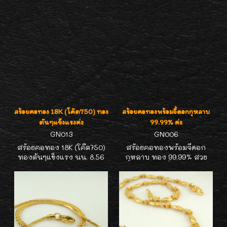
สร้อยคอทอง 18K (โค๊ต750) ทอง
สร้อยคอทองพร้อมจี้ดอกกุหลาบ
ตันๆแข็งแรงค่ะ
99.99% ค่ะ
GN013
GN006
สร้อยคอทอง 18K (โค๊ต750)
สร้อยคอทองพร้อมจี้ดอก
ทองตันๆแข็งแรง นน. 8.56
กุหลาบ ทอง 99.99% สวย
กรัม ความยาวจากปลายถึง
งานละเอียด น้ำหนัก 7.65
ปลายเมื่อกางออก 20 นิ้ว วัด
กรัม ความยาวรวมจี้ 17 นิ้ว ชิ้น
ทบกันได้10 นิ้ว สวยเงางาม ไม่
นี้สวยมากค่ะ
แพงค่ะ