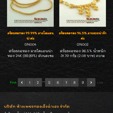
สร้อยคอทอง 99.99% ลายไดแอน
สร้อยคอทอง 96.5% ลายสวยน่ารัก
น่าค่ะ
ค่ะ
GN004
GN002
สร้อยคอทอง ลายไดแอนน่า
สร้อยคอทอง 96.5% น้ำหนัก
ทอง 24K (99.99%) ส่วนตะขอ
31.79 กรัม (2.08 บาท) ความ
ทอง 18K ค่ะ น้ำหนักรวม 11.8
ยาว 16.5 นิ้ว ทองห้างใหญ่ รับ
กรัม (3 สลึงนิดๆ) ความยาว 16
ประกันทองเปอร์เซ็นต์ดี ราคา
นิ้ว ค่ะ
ไม่แพง ถูกกว่าบนห้างค่ะ
…
1
2
5
6
7
8
9
First
Last
บริษัท ห้างเพชรทองเอ็งน่ำเฮง จำกัด