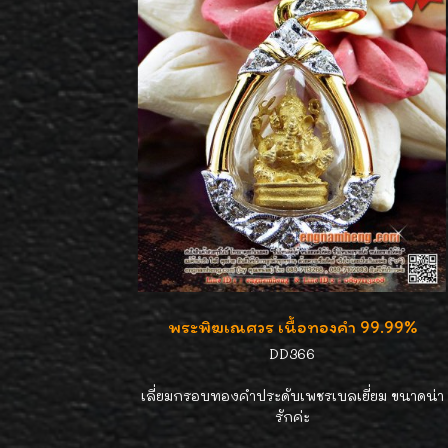
พระพิฆเณศวร เนื้อทองคำ 99.99%
DD366
เลี่ยมกรอบทองคำประดับเพชรเบลเยี่ยม ขนาดน่า
รักค่ะ