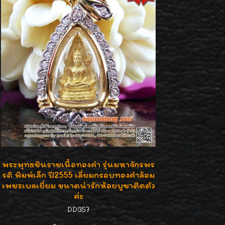
พระพุทธชินราชเนื้อทองคำ รุ่นมหาจักรพร
รดิ พิมพ์เล็ก ปี2555 เลี่ยมกรอบทองคำล้อม
เพชรเบลเยี่ยม ขนาดน่ารักห้อยบูชาติดตัว
ค่ะ
DD357