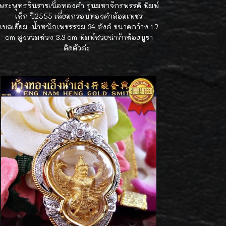
พระพุทธชินราชเนื้อทองคำ รุ่นมหาจักรพรรดิ พิมพ์
เล็ก ปี2555 เลี่ยมกรอบทองคำล้อมเพชร
เบลเยี่ยม น้ำหนักเพชรรวม 34 ตังค์ ขนาดกว้าง 1.7
cm สูงรวมห่วง 3.3 cm พิมพ์สวยน่ารักห้อยบูชา
ติดตัวค่ะ