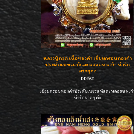
หลวงปู่ทวด เนื้อทองคำ เลี่ยมกรอบทองคำ
ประดับเพชรแท้และพลอยนพเก้า น่ารัก
มากๆค่ะ
DD369
เลี่ยมกรอบทองคำประดับเพชรแท้และพลอยนพเก้
น่ารักมากๆ ค่ะ