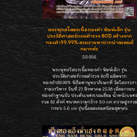
พระพุทธโสธรเนื้อทองคำ พิมพ์เล็ก รุ่น
ประวัติศาสตร์กรมตำรวจ 80ปี สร้างจาก
ทองคำ99.99% สวยงามหายากน่าสะสมมั่
กมากค่ะ
DD356
พระพุทธโสธรเนื้อทองคำ พิมพ์เล็ก รุ่น
ประวัติศาสตร์กรมตำรวจ 80ปี ผลิตจาก
ทองคำ99.99% พิธีมหาพุทธาภิเษกที่ วัดโสธรวรา
รามวรวิหาร วันที่ 27 สิงหาคม 2538 เลี่ยมกรอบ
ทองคำฐานบัว ประดับเพชรเบลเยี่ยม น้ำหนักเพช
รวม 82 ตังค์ ขนาดความกว้าง 3.0 cm ความสูงรว
กรอบ 5.6 cm รุ่นนี้อมตะยอดนิยมสุดๆค่ะ