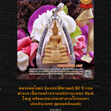
น
หลวงพ่อโสธร รุ่นประวัติศาสตร์ 80 ปี กรม
ตำรวจ เนื้อทองคำทรายประกายเพชร พิมพ์
ใหญ่ พร้อมกรอบทองคำลายไทยลงยา
ประดับเพชร สุดยอดนิยมค่ะ
DD352