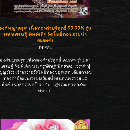
องค์พญาครุฑ เนื้อทองคำบริสุทธิ์ 99.99% รุ่น
มหาเศรษฐี พิมพ์เล็ก วัดโพธิ์ทอง สวยน่า
สะสมค่ะ
DD354
องค์พญาครุฑ เนื้อทองคำบริสุทธิ์ 99.99% รุ่นมหา
เศรษฐี พิมพ์เล็ก พระครูวิศิษฐ์ พิทยาคม (วราห์ ปุ
ญญวโร) เจ้าอาวาสวัดโพธิ์ทองปลุกเสก เลียมกรอบ
ทองคำล้อมเพชรเบลเยี่ยมน้ำหนักเพชรรวม 50
ตังค์ ขนาดความกว้าง 2.4cm สูงรวมห่วง 4.0cm
สวยค่ะ