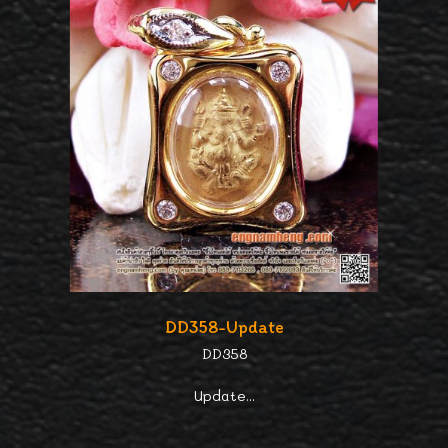
DD358-Update
DD358
Update...