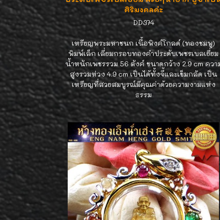
ศิริมงคลค่ะ
DD374
เหรียญพระมหาชนก เนื้อพิงค์โกลด์ (ทองชมพู)
พิมพ์เล็ก เลี่ยมกรอบทองคำประดับเพชรเบลเยี่ยม
น้ำหนักเพชรรวม 56 ตังค์ ขนาดกว้าง 2.9 cm ควา
สูงรวมห่วง 4.9 cm เป็นได้ทั้งจี้และเข็มกลัด เป็น
เหรียญที่สวยสมบูรณ์มีคุณค่าด้วยความงามแห่ง
ธรรม