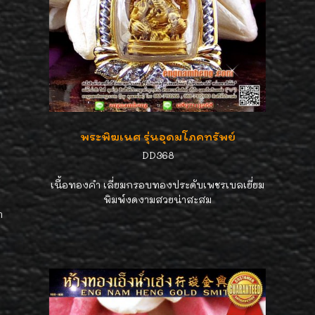
พระพิฆเนศ รุ่นอุดมโภคทรัพย์
DD368
เนื้อทองคำ เลี่ยมกรอบทองประดับเพชรเบลเยี่ยม
พิมพ์งดงามสวยน่าสะสม
า