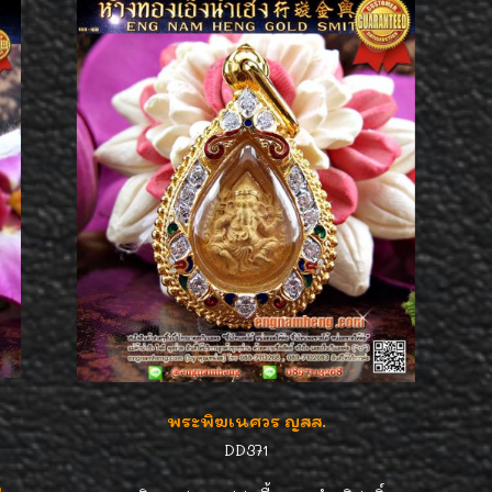
พระพิฆเนศวร ญสส.
DD371
น