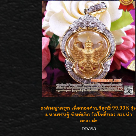
องค์พญาครุฑ เนื้อทองคำบริสุทธิ์ 99.99% รุ่
มหาเศรษฐี พิมพ์เล็ก วัดโพธิ์ทอง สวยน่า
สะสมค่ะ
DD353