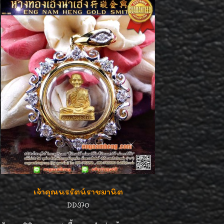
เจ้าคุณนรรัตน์ราชมานิต
DD370