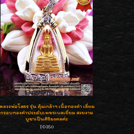
หลวงพ่อโสธร รุ่น คุ้มเกล้าฯ เนื้อทองคำ เลี่ยม
กรอบทองคำประดับเพชรเบลเยี่ยม สวยงาม
บูชาเป็นศิริมงคลค่ะ
DD350