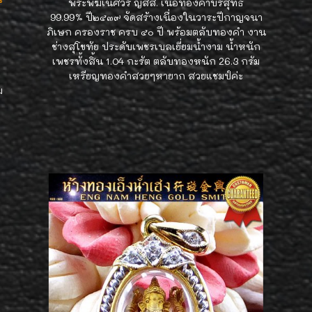
พระพิฆเนศวร ญสส. เนื้อทองคำบริสุทธิ์
99.99% ปี๒๕๓๙ จัดสร้างเนื่องในวาระปีกาญจนา
ภิเษก ครองราช ครบ ๕๐ ปี พร้อมตลับทองคำ งาน
ช่างสุโขทัย ประดับเพชรเบลเยี่ยมน้ำงาม น้ำหนัก
เพชรทั้งสิ้น 1.04 กะรัต ตลับทองหนัก 26.3 กรัม
เหรียญทองคำสวยๆหายาก สวยแชมป์ค่ะ
ม