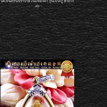
วัดเทพศิรินทราวาส เนื้อทองคำ รุ่นเจ้าครู หายาก
ค่ะ