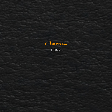
กำไลเพชร...
DB138