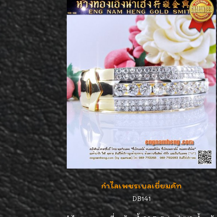
กำไลเพชรเบลเยี่ยมคัท
DB141