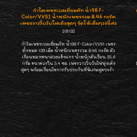
กำไลเพชรเบลเยี่ยมคัท น้ำ98 F-
Color/VVS1 น้ำหนักเพชรรวม 8.46 กะรัต
เพชรวาววิ้บวับไฟเด้งสุดๆ จัดให้เต็มๆวงนี้ค่ะ
DB132
กำไลเพชรเบลเยี่ยมคัท น้ำ98 F-Color/VVS1 เพชร
ทั้งหมด 139 เม็ด น้ำหนักเพชรรวม 8.46 กะรัต ตัว
เรือนทองหนาสวยแข็งแรง น้ำหนักตัวเรือน 35.8
กรัม ขนาดวงใน 5.4 ซม. เพชรวาววิ้บวับไฟพุ่งเด้ง
สุดๆ พร้อมเงื่อนไขการรับประกันที่พิเศษสุดๆจร้า