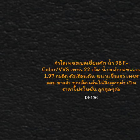
กำไลเพชรเบลเยี่ยมคัท น้ำ 98 F-
Color/VVS เพชร 22 เม็ด น้ำหนักเพชรรว
1.97 กะรัต ตัวเรือนตัน หนาแข็งแรง เพชร
สวย ขาวจั๊ว ทุกเม็ด เล่นไฟ่วิ้งสุดๆค่ะ เปิด
ราคาโปรโมชั่น ถูกสุดๆค่ะ
DB136