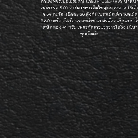
กำไลเพชรเบลเยี่ยมคัท น้ำ98 F-Color/VVS น้ำหนั
เพชรรวม 8.04 กะรัต เพชรเม็ดใหญ่แถวกลาง 15เม็
4.54 กะรัต (เม็ดละ 30 ตังค์) เพชรเม็ดเล็ก 104เม็ด
3.50 กะรัต ตัวเรือนทองคำหนา ตัวล๊อกแข็งแรง น้
หนักทอง 41 กรัม เพชรคัดขาวแวววาวใสวิ้ง เน้นๆ
ทุกเม็ดค่ะ