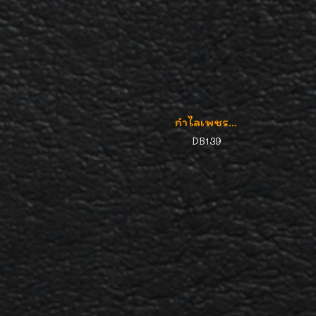
กำไลเพชร...
DB139