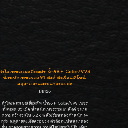
กำไลเพชรเบลเยี่ยมคัท น้ำ98 F-Color/VVS
น้ำหนักเพชรรวม 91 ตังค์ ตัวเรือนดีไซน์
ฉลุลาย งานสวยน่าสะสมค่ะ
DB128
กำไลเพชรเบลเยี่ยมคัท น้ำ98 F-Color/VVS เพชร
ทั้งหมด 30 เม็ด น้ำหนักเพชรรวม 91 ตังค์ ขนาด
ความกว้างวงใน 5.2 cm ตัวเรือนทองคำหนัก 14
กรัม ฉลุลายละเอียดรอบวง ตัวล็อกแน่นหนาสอง
ชั้น ลวดลายสวยหวาน งานดีไซน์สวยๆิ มีชิ้นเดียว