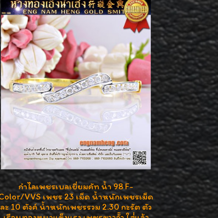
กำไลเพชรเบลเยี่ยมคัท น้ำ 98 F-
Color/VVS เพชร 23 เม็ด น้ำหนักเพชรเม็ด
ละ 10 ตังค์ น้ำหนักเพชรรวม 2.30 กะรัต ตัว
เรือนทองหนาแข็งแรง เพชรขาวจั๊ว ใส่่แล้ว