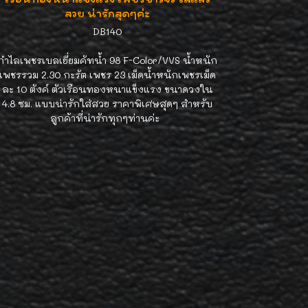
สวย น่ารักสุดๆค่ะ
DB140
กำไลเพชรเบลเยี่ยมคัทน้ำ 98 F-Color/VVS น้ำหนัก
เพชรรวม 2.30 กะรัต เพชร 23 เม็ดน้ำหนักเพชรเม็ด
ละ 10 ตังค์ ตัวเรือนทองหนาแข็งแรง ขนาดวงใน
4.8 ซม. แบบน่ารักใส่สวย ราคาพิเศษสุดๆ สำหรับ
ลูกค้าที่น่ารักทุกๆท่านค่ะ