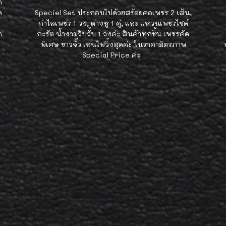
ก
ด
Speciel Set ประกอบไปด้วยสร้อยคอเพชร 2 เส้น,
กำไลเพชร 1 วง, ต่างหู 1 คู่, และ แหวนเพชรไซด์
ำ
กะรัต น้ำงามวิบวั้บ 1 วงค่ะ สินค้าทุกชิ้น เพชรคัด
พิเศษ ขาวจั๊ว เล่นไฟวิ้งสุดค่ะ ในราคามิตรภาพ
Special Price ค่ะ