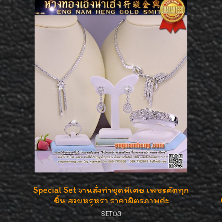
Special Set งานสั่งทำชุดพิเศษ เพชรคัดทุก
ชิ้น สวยหรูหรา ราคามิตรภาพค่ะ
SET03