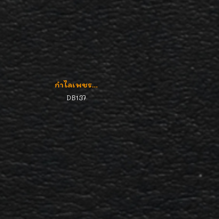
กำไลเพชร...
DB137