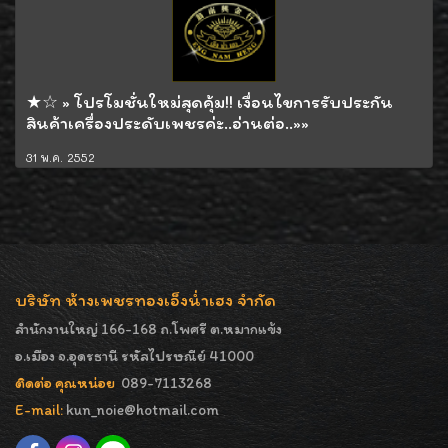
★☆ » โปรโมชั่นใหม่สุดคุ้ม!! เงื่อนไขการรับประกัน
สินค้าเครื่องประดับเพชรค่ะ..อ่านต่อ..»»
31 พ.ค. 2552
บริษัท ห้างเพชรทองเอ็งน่ำเฮง จำกัด
สำนักงานใหญ่ 166-168 ถ.โพศรี ต.หมากแข้ง
อ.เมือง จ.อุดรธานี รหัสไปรษณีย์ 41000
ติดต่อ คุณหน่อย
089-7113268
E-mail:
kun_noie@hotmail.com