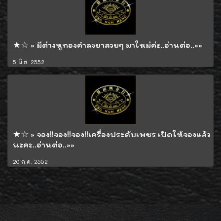
★☆ » มีต่างหูทองคำลงยาสวยๆ มาใหม่ค่ะ..อ่านต่อ..»»
5 มิ.ย. 2552
★☆ » จอง!!จอง!!จอง!!เครื่องประดับเพชร เปิดให้จองแล้ว
นะคะ..อ่านต่อ..»»
20 ก.ค. 2552