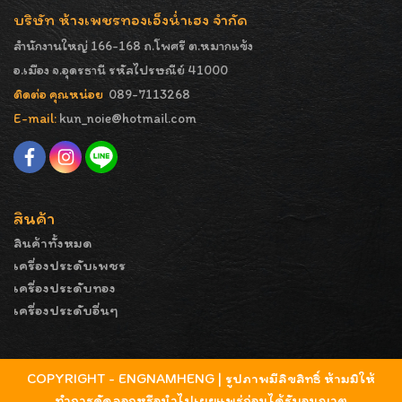
บริษัท ห้างเพชรทองเอ็งน่ำเฮง จำกัด
สำนักงานใหญ่ 166-168 ถ.โพศรี ต.หมากแข้ง
อ.เมือง จ.อุดรธานี รหัสไปรษณีย์ 41000
ติดต่อ คุณหน่อย
089-7113268
E-mail:
kun_noie@hotmail.com
สินค้า
สินค้าทั้งหมด
เครื่องประดับเพชร
เครื่องประดับทอง
เครื่องประดับอื่นๆ
COPYRIGHT - ENGNAMHENG | รูปภาพมีลิขสิทธิ์ ห้ามมิให้
ทำการคัดลอกหรือนำไปเผยแพร่ก่อนได้รับอนุญาต