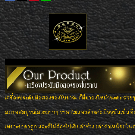
เครื่องประดับมือสองของโบราณ ก็มีมาลงใหม่ๆนะคะ สวยๆท
สภาพสมบูรณ์สวยมากๆ ราคาไม่แพงด้วยค่ะ ปัจจุบันเป็นที่
เพราะราคาถูก และก็ไม่ต้องไปเสียค่าช่าง (ค่ากำเหน็จ) ในก