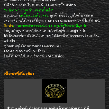
ยังไงก็แบ่งๆกันไปสะสมค่ะ ของสวยๆนั้นหายาก
"จะมีเฉพาะร้านเก่าแก่เท่านั้นจ้า"
ส่วนสินค้า
เครื่องประดับเพชร
ลูกค้าที่ซื้อไปถูกใจกันทุกคน
เพราะที่ร้านใช้เพชรดีมีคุณภาพค่ะ ขาวสะอาดเล่นไฟดี ไม่มีตำหนิ
อีกทั้ง
ภาพถ่ายของเราจะเน้นความคมชัดให้มากที่สุดค่ะ
ให้ลูกค้าดูจากภาพได้เลย สบายใจทั้งผู้ซื้อ และผู้ขายค่ะ
ได้เห็นของชัดๆ ตัดสินใจสบายๆ ไม่ต้องนั่งลุ้นว่าของจริงจะเป็น
อย่างไร
ทุกอย่างดูได้จากภาพถ่ายของเรานะคะ
ขอบคุณทุกท่านที่แวะเข้าชม
ยินดีที่ได้รับใช้และบริการค่ะ//คุณหน่อย
เนื้อหาที่เกี่ยวข้อง
★☆ » ช่วงนี้ กำลังทยอยลงสินค้าทองคำแท่ง ที่มี