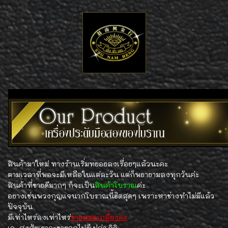
สินค้ามาใหม่ ทางร้านเริ่มทยอยลงเรื่อยๆแล้วนะคะ
ตามเวลาที่พอจะมีเหลือในแต่ละวัน แต่ก็พยายามลงทุกวันค่ะ
สินค้าที่ขายดีมากๆ ก็จะเป็น
สินค้าโบราณ
ค่ะ
อยางเช่นพวงกุญแจนากโบราณนี้ฮิตสุดๆ เพราะหาช่างทำไม่มีแล้ว
ปัจจุบัน
มีเท่าไหร่ลงเท่าไหร่
ขายหมดเกลี้ยงค่ะ
เอ...สงสัยเราจะขายถูกไปรึเปล่า อิอิ...