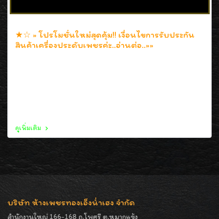
★☆ » โปรโมชั่นใหม่สุดคุ้ม!! เงื่อนไขการรับประกัน
สินค้าเครื่องประดับเพชรค่ะ..อ่านต่อ..»»
31 พ.ค. 2552
ยินดีรับเปลี่ยนสินค้าเครื่องประดับเพชร (ชิ้นเก่าแลกชิ้นใหม่)
มูลค่าชิ้นเก่าหักลด 8% ของราคาตามใบประกัน และรับซื้อคืน
(ขายคืนทางร้าน) หักลด 10% ของราคาที่ซื้อไปตามใบประกัน
นะคะ
ดูเพิ่มเติม
บริษัท ห้างเพชรทองเอ็งน่ำเฮง จำกัด
สำนักงานใหญ่ 166-168 ถ.โพศรี ต.หมากแข้ง