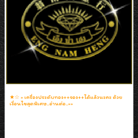
★☆ » เครื่องประดับทอง++จอง++ได้แล้วนะคะ ด้วย
เงื่อนไขสุดพิเศษ..อ่านต่อ..»»
28 ก.ย. 2552
เครื่องประดับทองเปิดให้++จอง++ได้แล้วนะคะ ด้วยเงื่อนไขสุด
พิเศษมัดจำเพียง 20% จองได้นานถึง 60 วัน (2เดือนเต็มๆค่ะ)
คุ้มค่าอยางนี้ ช๊อปให้สนุกเลยนะคะ